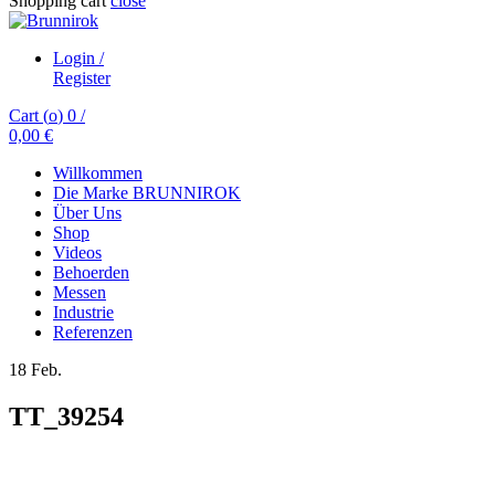
Shopping cart
close
Login /
Register
Cart (
o
)
0
/
0,00
€
Willkommen
Die Marke BRUNNIROK
Über Uns
Shop
Videos
Behoerden
Messen
Industrie
Referenzen
18
Feb.
TT_39254