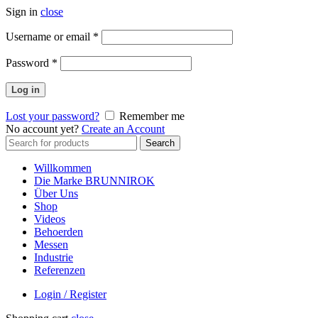
Sign in
close
Erforderlich
Username or email
*
Erforderlich
Password
*
Log in
Lost your password?
Remember me
No account yet?
Create an Account
Search
Search
for:
Willkommen
Die Marke BRUNNIROK
Über Uns
Shop
Videos
Behoerden
Messen
Industrie
Referenzen
Login / Register