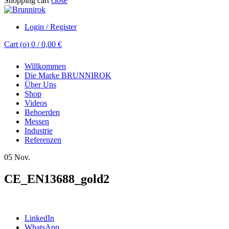
Shopping cart
close
Login / Register
Cart (
o
)
0
/
0,00
€
Willkommen
Die Marke BRUNNIROK
Über Uns
Shop
Videos
Behoerden
Messen
Industrie
Referenzen
05
Nov.
CE_EN13688_gold2
LinkedIn
WhatsApp