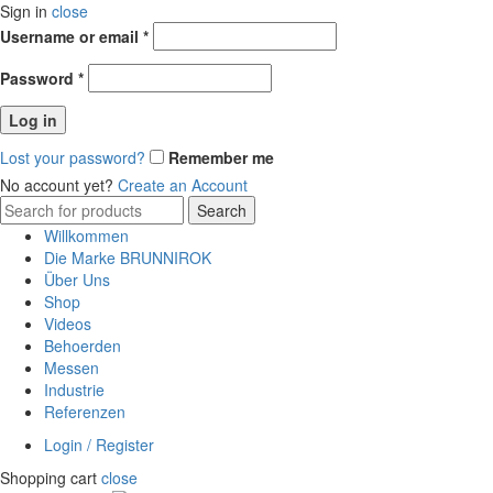
Sign in
close
Erforderlich
Username or email
*
Erforderlich
Password
*
Log in
Lost your password?
Remember me
No account yet?
Create an Account
Search
Search
for:
Willkommen
Die Marke BRUNNIROK
Über Uns
Shop
Videos
Behoerden
Messen
Industrie
Referenzen
Login / Register
Shopping cart
close