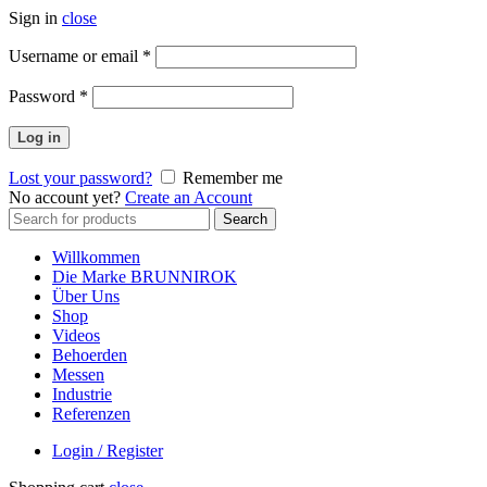
Sign in
close
Erforderlich
Username or email
*
Erforderlich
Password
*
Log in
Lost your password?
Remember me
No account yet?
Create an Account
Search
Search
for:
Willkommen
Die Marke BRUNNIROK
Über Uns
Shop
Videos
Behoerden
Messen
Industrie
Referenzen
Login / Register