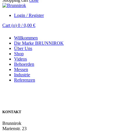
Shopping cart
close
Login / Register
Cart (
o
)
0
/
0,00
€
Willkommen
Die Marke BRUNNIROK
Über Uns
Shop
Videos
Behoerden
Messen
Industrie
Referenzen
KONTAKT
Brunnirok
Marienstr. 23