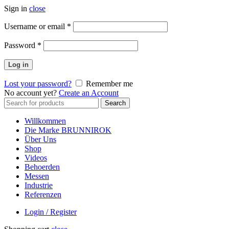
Sign in
close
Erforderlich
Username or email
*
Erforderlich
Password
*
Log in
Lost your password?
Remember me
No account yet?
Create an Account
Search
Search
for:
Willkommen
Die Marke BRUNNIROK
Über Uns
Shop
Videos
Behoerden
Messen
Industrie
Referenzen
Login / Register