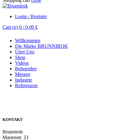
Shopping cart
close
Login / Register
Cart (
o
)
0
/
0,00
€
Willkommen
Die Marke BRUNNIROK
Über Uns
Shop
Videos
Behoerden
Messen
Industrie
Referenzen
KONTAKT
Brunnirok
Marienstr. 23