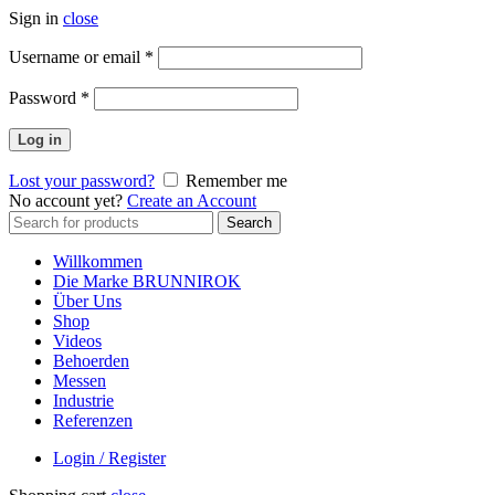
Sign in
close
Erforderlich
Username or email
*
Erforderlich
Password
*
Log in
Lost your password?
Remember me
No account yet?
Create an Account
Search
Search
for:
Willkommen
Die Marke BRUNNIROK
Über Uns
Shop
Videos
Behoerden
Messen
Industrie
Referenzen
Login / Register