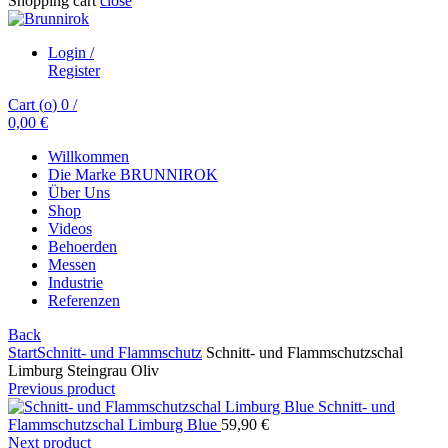
Shopping cart
close
Login /
Register
Cart (
o
)
0
/
0,00
€
Willkommen
Die Marke BRUNNIROK
Über Uns
Shop
Videos
Behoerden
Messen
Industrie
Referenzen
Back
Start
Schnitt- und Flammschutz
Schnitt- und Flammschutzschal
Limburg Steingrau Oliv
Previous product
Schnitt- und
Flammschutzschal Limburg Blue
59,90
€
Next product