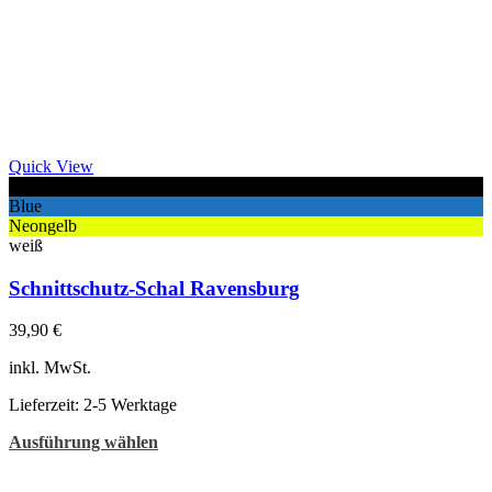
Quick View
Black
Blue
Neongelb
weiß
Schnittschutz-Schal Ravensburg
39,90
€
inkl. MwSt.
Lieferzeit:
2-5 Werktage
Dieses
Ausführung wählen
Produkt
weist