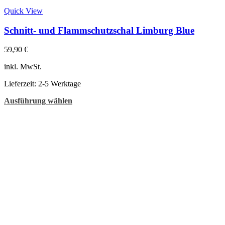
Quick View
Schnitt- und Flammschutzschal Limburg Blue
59,90
€
inkl. MwSt.
Lieferzeit:
2-5 Werktage
Dieses
Ausführung wählen
Produkt
weist
mehrere
Varianten
auf.
Die
Optionen
können
auf
der
Produktseite
gewählt
werden