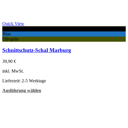
Quick View
Black
Blue
Olivgrün
Schnittschutz-Schal Marburg
39,90
€
inkl. MwSt.
Lieferzeit:
2-5 Werktage
Dieses
Ausführung wählen
Produkt
weist
mehrere
Varianten
auf.
Die
Optionen