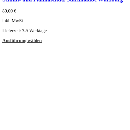
89,00
€
inkl. MwSt.
Lieferzeit:
3-5 Werktage
Dieses
Ausführung wählen
Produkt
weist
mehrere
Varianten
auf.
Die
Optionen
können
auf
der
Produktseite
gewählt
werden