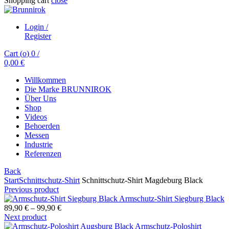
Shopping cart
close
Login /
Register
Cart (
o
)
0
/
0,00
€
Willkommen
Die Marke BRUNNIROK
Über Uns
Shop
Videos
Behoerden
Messen
Industrie
Referenzen
Back
Start
Schnittschutz-Shirt
Schnittschutz-Shirt Magdeburg Black
Previous product
Armschutz-Shirt Siegburg Black
89,90
€
–
99,90
€
Next product
Armschutz-Poloshirt