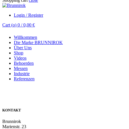
Shopping cart
close
Login / Register
Cart (
o
)
0
/
0,00
€
Willkommen
Die Marke BRUNNIROK
Über Uns
Shop
Videos
Behoerden
Messen
Industrie
Referenzen
KONTAKT
Brunnirok
Marienstr. 23